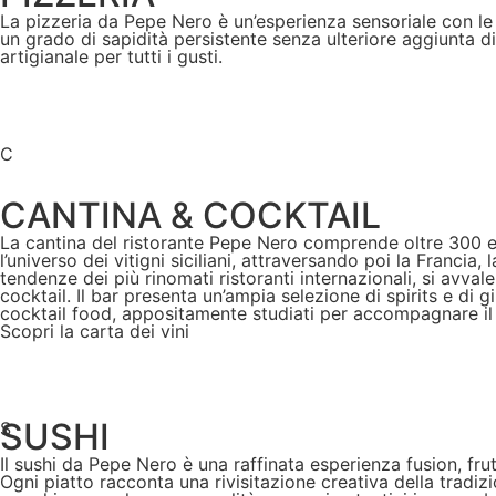
La pizzeria da Pepe Nero è un’esperienza sensoriale con le
un grado di sapidità persistente senza ulteriore aggiunta di 
artigianale per tutti i gusti.
C
CANTINA & COCKTAIL
La cantina del ristorante Pepe Nero comprende oltre 300 eti
l’universo dei vitigni siciliani, attraversando poi la Franci
tendenze dei più rinomati ristoranti internazionali, si avv
cocktail. Il bar presenta un’ampia selezione di spirits e di
cocktail food, appositamente studiati per accompagnare il p
Scopri la carta dei vini
SUSHI
S
Il sushi da Pepe Nero è una raffinata esperienza fusion, frut
Ogni piatto racconta una rivisitazione creativa della tradiz