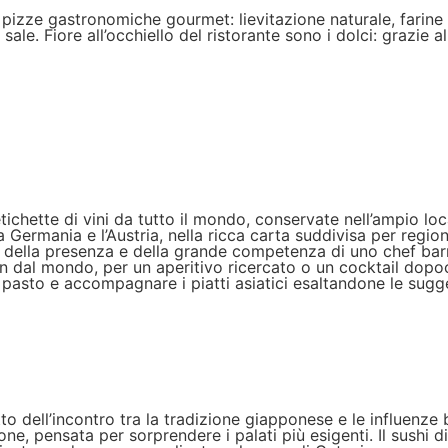
 pizze gastronomiche gourmet: lievitazione naturale, farin
sale. Fiore all’occhiello del ristorante sono i dolci: grazie 
chette di vini da tutto il mondo, conservate nell’ampio loc
a, la Germania e l’Austria, nella ricca carta suddivisa per re
ale della presenza e della grande competenza di uno chef ba
 gin dal mondo, per un aperitivo ricercato o un cocktail dopo
asto e accompagnare i piatti asiatici esaltandone le sugges
to dell’incontro tra la tradizione giapponese e le influenze b
ione, pensata per sorprendere i palati più esigenti. Il sush